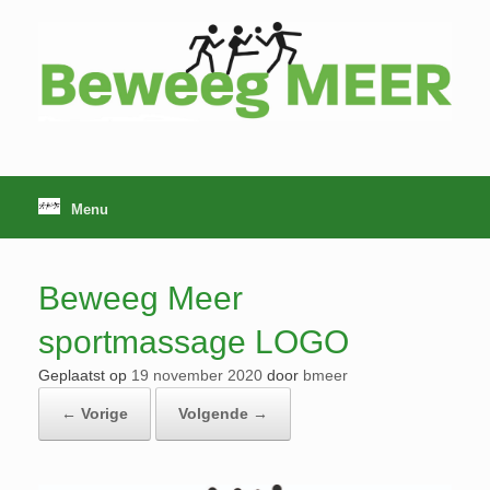
Ga
naar
de
inhoud
Menu
Beweeg Meer
sportmassage LOGO
Geplaatst op
19 november 2020
door
bmeer
← Vorige
Volgende →