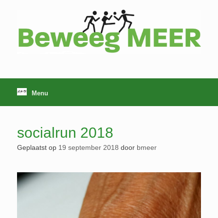
Ga
naar
de
inhoud
Menu
socialrun 2018
Geplaatst op
19 september 2018
door
bmeer