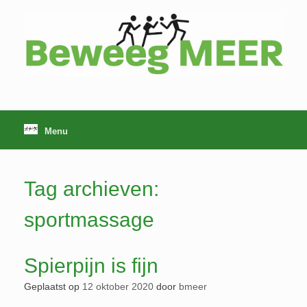
Ga
naar
de
inhoud
Menu
Tag archieven:
sportmassage
Spierpijn is fijn
Geplaatst op
12 oktober 2020
door
bmeer